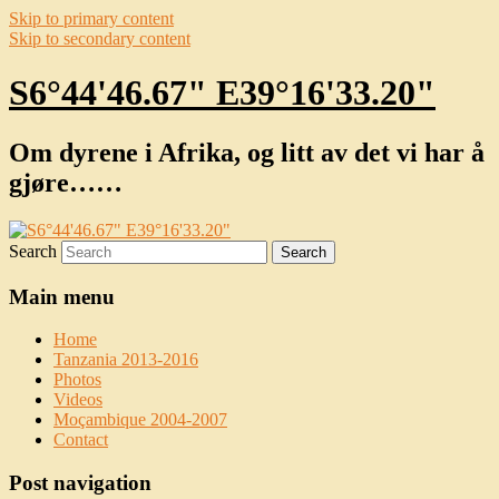
Skip to primary content
Skip to secondary content
S6°44'46.67" E39°16'33.20"
Om dyrene i Afrika, og litt av det vi har å
gjøre……
Search
Main menu
Home
Tanzania 2013-2016
Photos
Videos
Moçambique 2004-2007
Contact
Post navigation