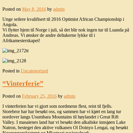
Posted on
May 8, 2016
by
admin
Unge seilere kvalifisert til 2016 Optimist African Championship i
Angola.
Vi flytter hjem til Norge i juli, så det blir nok ingen tur til Luanda på
Andreas. Vi ønsker de andre deltakerne lykke til i
Afrikamesterskapet!
Posted in
Uncategorized
“Vinterferie”
Posted on
February 25, 2016
by
admin
I vinterferien har vi gjort som nordmenn flest, reist til fjells.
Storebror har har besøkt oss, og sammen har vi kjørt en lang tur
nordover langs Usumbara Mountains til høylandet i Great Rift
Valley. I masaienes land har vi besøkt den alkaliske innsjøen Lake
Natron, besteget den aktive vulkanen Ol Doinyo Lengai, og besøkt
Ngorongorokrateret og Mkomazi nasjonalpark.