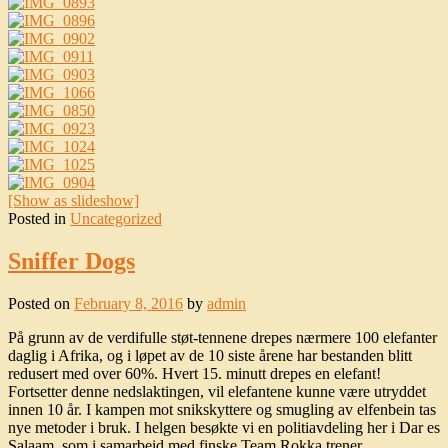
[Show as slideshow]
Posted in
Uncategorized
Sniffer Dogs
Posted on
February 8, 2016
by
admin
På grunn av de verdifulle støt-tennene drepes nærmere 100 elefanter
daglig i Afrika, og i løpet av de 10 siste årene har bestanden blitt
redusert med over 60%. Hvert 15. minutt drepes en elefant!
Fortsetter denne nedslaktingen, vil elefantene kunne være utryddet
innen 10 år. I kampen mot snikskyttere og smugling av elfenbein tas
nye metoder i bruk. I helgen besøkte vi en politiavdeling her i Dar es
Salaam, som i samarbeid med finske Team Rokka trener