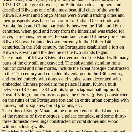
1331-1332, the great traveler, Ibn Battouta made a stop here and
described Kilwa as one of the most beautiful cities of the world.
Kilwa Kisiwani and Songo Mnara were Swahili trading cities and
their prosperity was based on control of Indian Ocean trade with
Arabia, India and China, particularly between the 13th and 16th
centuries, when gold and ivory from the hinterland was traded for
silver, carnelians, perfumes, Persian faience and Chinese porcelain.
Kilwa Kisiwani minted its own currency in the 11th to 14th
centuries. In the 16th century, the Portuguese established a fort on
Kilwa Kisiwani and the decline of the two islands began.
The remains of Kilwa Kisiwani cover much of the island with many
parts of the city still unexcavated. The substantial standing ruins,
built of coral and lime mortar, include the Great Mosque constructed
in the 11th century and considerably enlarged in the 13th century,
and roofed entirely with domes and vaults, some decorated with
embedded Chinese porcelain; the palace Husuni Kubwa built
between c1310 and 1333 with its large octagonal bathing pool;
Husuni Ndogo, numerous mosques, the Gereza (prison) constructed
on the ruins of the Portuguese fort and an entire urban complex with
houses, public squares, burial grounds, etc.
The ruins of Songo Mnara, at the northern end of the island, consist
of the remains of five mosques, a palace complex, and some thirty-
three domestic dwellings constructed of coral stones and wood
within enclosing walls.
The islands of Kilwa Kisiwani and Songo Mnara bear exceptional