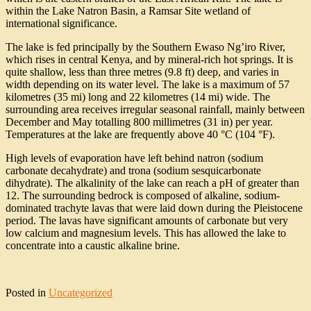
within the Lake Natron Basin, a Ramsar Site wetland of
international significance.
The lake is fed principally by the Southern Ewaso Ng’iro River,
which rises in central Kenya, and by mineral-rich hot springs. It is
quite shallow, less than three metres (9.8 ft) deep, and varies in
width depending on its water level. The lake is a maximum of 57
kilometres (35 mi) long and 22 kilometres (14 mi) wide. The
surrounding area receives irregular seasonal rainfall, mainly between
December and May totalling 800 millimetres (31 in) per year.
Temperatures at the lake are frequently above 40 °C (104 °F).
High levels of evaporation have left behind natron (sodium
carbonate decahydrate) and trona (sodium sesquicarbonate
dihydrate). The alkalinity of the lake can reach a pH of greater than
12. The surrounding bedrock is composed of alkaline, sodium-
dominated trachyte lavas that were laid down during the Pleistocene
period. The lavas have significant amounts of carbonate but very
low calcium and magnesium levels. This has allowed the lake to
concentrate into a caustic alkaline brine.
Posted in
Uncategorized